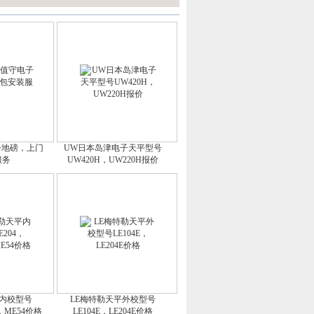
子地磅，上门
UW日本岛津电子天平型号
服务
UW420H，UW220H报价
平内校型号
LE梅特勒天平外校型号
4，ME54价格
LE104E，LE204E价格