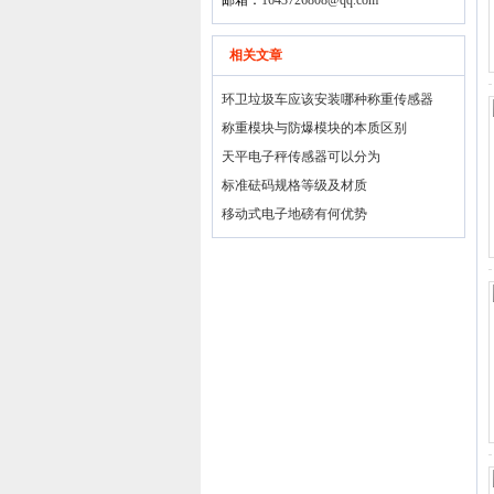
邮箱：
1643726808@qq.com
相关文章
环卫垃圾车应该安装哪种称重传感器
称重模块与防爆模块的本质区别
天平电子秤传感器可以分为
标准砝码规格等级及材质
移动式电子地磅有何优势