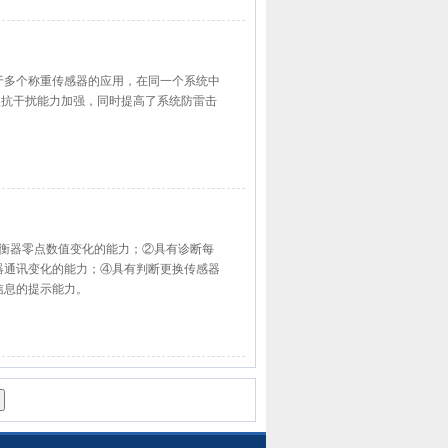
构便于多个称重传感器的应用，在同一个系统中
，使抗干扰能力加强，同时提高了系统防雷击
诊断衡器零点数值变化的能力；②具有诊断每
器通讯变化的能力；④具有判断更换传感器
信息的提示能力。