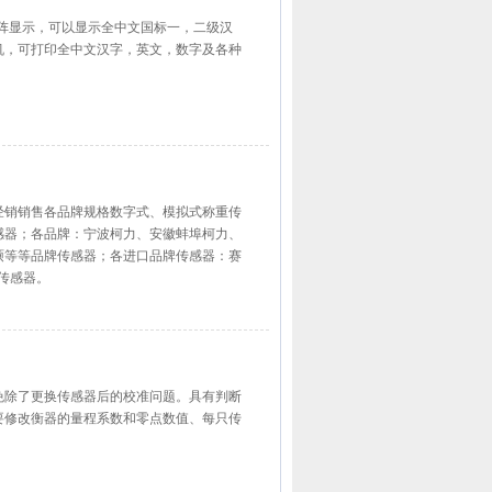
幕点阵显示，可以显示全中文国标一，二级汉
机，可打印全中文汉字，英文，数字及各种
海湘续经销销售各品牌规格数字式、模拟式称重传
感器；各品牌：宁波柯力、安徽蚌埠柯力、
硕等等品牌传感器；各进口品牌传感器：赛
传感器。
能力免除了更换传感器后的校准问题。具有判断
要修改衡器的量程系数和零点数值、每只传