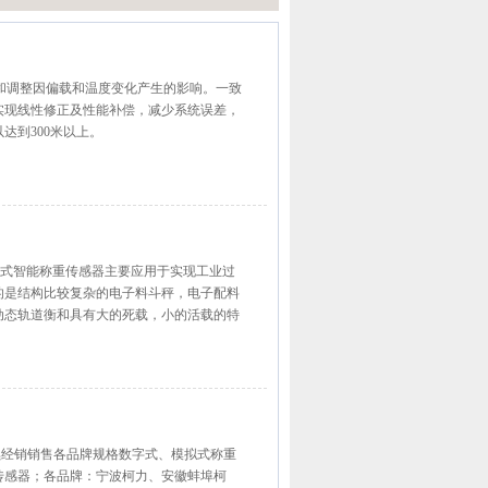
补偿和调整因偏载和温度变化产生的影响。一致
实现线性修正及性能补偿，减少系统误差，
达到300米以上。
型数字式智能称重传感器主要应用于实现工业过
的是结构比较复杂的电子料斗秤，电子配料
动态轨道衡和具有大的死载，小的活载的特
湘续经销销售各品牌规格数字式、模拟式称重
传感器；各品牌：宁波柯力、安徽蚌埠柯