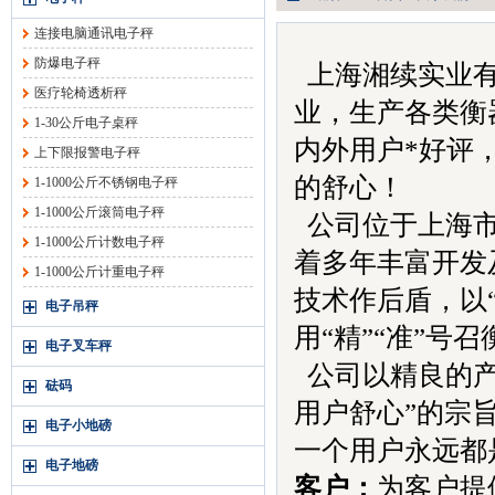
连接电脑通讯电子秤
防爆电子秤
上海湘续实业有
医疗轮椅透析秤
业，生产各类衡
1-30公斤电子桌秤
内外用户*好评
上下限报警电子秤
的舒心！
1-1000公斤不锈钢电子秤
1-1000公斤滚筒电子秤
公司位于上海市
1-1000公斤计数电子秤
着多年丰富开发
1-1000公斤计重电子秤
技术作后盾，以
电子吊秤
用“精”“准”号
电子叉车秤
公司以精良的产
砝码
用户舒心”的宗
电子小地磅
一个用户永远都
电子地磅
客户：
为客户提