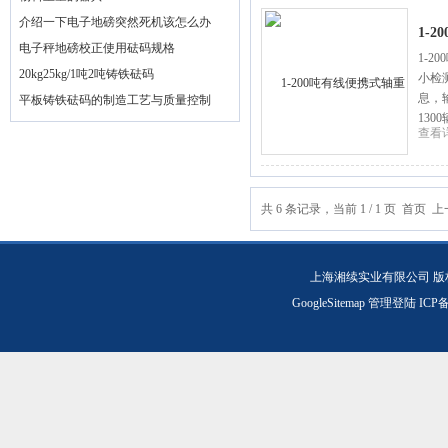
介绍一下电子地磅突然死机该怎么办
1-
电子秤地磅校正使用砝码规格
1-2
20kg25kg/1吨2吨铸铁砝码
小检
息，
平板铸铁砝码的制造工艺与质量控制
130
查看
共 6 条记录，当前 1 / 1 页 首
上海湘续实业有限公司 版
GoogleSitemap
管理登陆
ICP