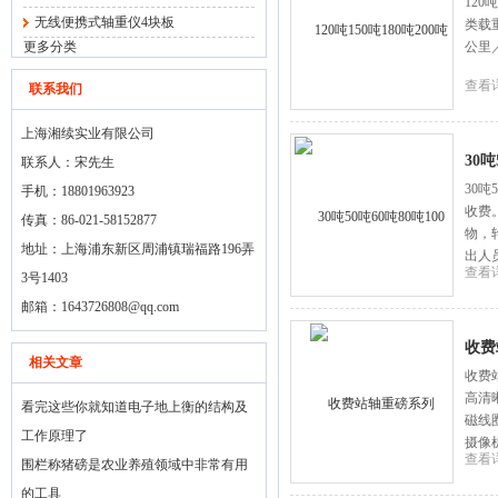
12
无线便携式轴重仪4块板
类载
更多分类
公里
查看
联系我们
上海湘续实业有限公司
30
联系人：宋先生
30
手机：18801963923
收费
传真：86-021-58152877
物，
地址：上海浦东新区周浦镇瑞福路196弄
出人
查看
3号1403
邮箱：
1643726808@qq.com
收费
相关文章
收费
高清
看完这些你就知道电子地上衡的结构及
磁线
工作原理了
摄像
查看
围栏称猪磅是农业养殖领域中非常有用
的工具