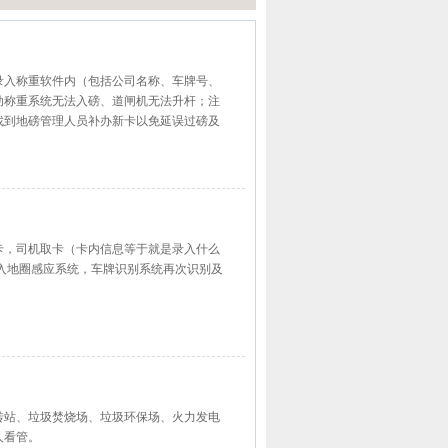
录入称重软件内（包括公司名称、车牌号、
动称重系统无法入磅、道闸机无法升杆；注
找到地磅管理人员补办新卡以免延误过磅及
卡，司机取卡（卡内信息等于就是录入什么
入地圈感应系统，车牌识别系统再次识别及
转站、垃圾焚烧场、垃圾环保场、火力发电
人看管。