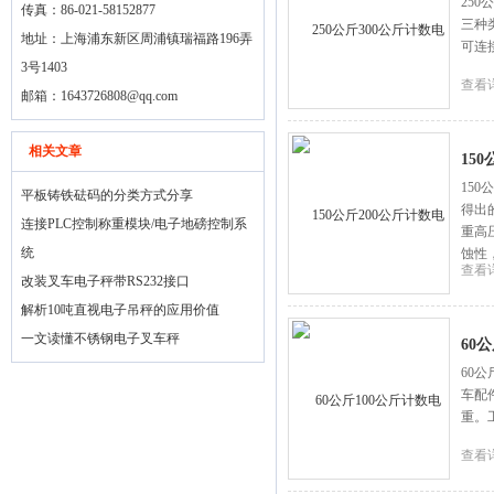
25
传真：86-021-58152877
三种
地址：上海浦东新区周浦镇瑞福路196弄
可连接
3号1403
查看
邮箱：
1643726808@qq.com
相关文章
15
15
平板铸铁砝码的分类方式分享
得出
连接PLC控制称重模块/电子地磅控制系
重高
统
蚀性
查看
改装叉车电子秤带RS232接口
解析10吨直视电子吊秤的应用价值
一文读懂不锈钢电子叉车秤
60
60
车配
重。
查看