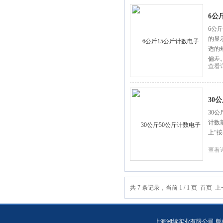
6公
6公
的显
适的
偏差
查看
30
30
计数
上“
查看
共 7 条记录，当前 1 / 1 页 首
上海湘续实业有限公司 版