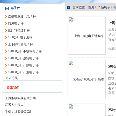
当前位置：
首页
>
产品展示
>
电子秤
连接电脑通讯电子秤
上海
防爆电子秤
上海
医疗轮椅透析秤
护之
1-30公斤电子桌秤
可选
上下限报警电子秤
查看
1-1000公斤不锈钢电子秤
1-1000公斤滚筒电子秤
1-1000公斤计数电子秤
50
1-1000公斤计重电子秤
50
更多分类
固性
这些
联系我们
叠和
查看
上海湘续实业有限公司
联系人：宋先生
25
手机：18801963923