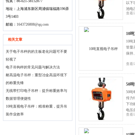
传真：86-021-58152877
以下
地址：上海浦东新区周浦镇瑞福路196弄
池电
查看
3号1403
邮箱：
1643726808@qq.com
10
相关文章
10
管显
关于电子吊秤的的主板老化问题可不要
保持
轻视了
查看
电子吊钩秤的常见问题与解决方法
耐高温电子吊秤：重型冶金高温环境下
的称重先锋
50
无线带打印电子吊秤：提升称重效率与
50
传力
数据管理便捷性
下功
10吨直视电子吊秤：精准称重，提升吊
电压
装作业效率
查看
15