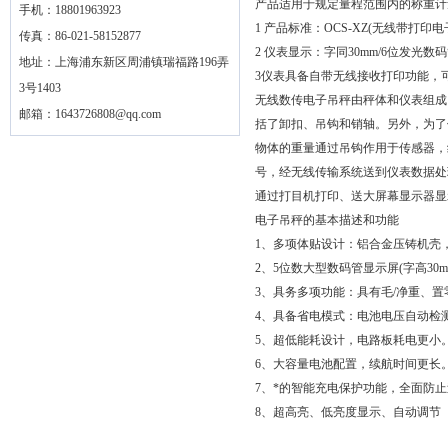
产品适用于规定量程范围内的称重计
手机：18801963923
1 产品标准：OCS-XZ(无线带打印电
传真：86-021-58152877
2 仪表显示：字同30mm/6位发光
地址：上海浦东新区周浦镇瑞福路196弄
3仪表具备自带无线接收打印功能，可
3号1403
无线数传电子吊秤由秤体和仪表组成
邮箱：
1643726808@qq.com
括了卸扣、吊钩和销轴。另外，为了
物体的重量通过吊钩作用于传感器，
号，经无线传输系统送到仪表数据处
通过打目机打印、送大屏幕显示器显
电子吊秤的基本描述和功能
1、多项体贴设计：铝合金压铸机壳
2、5位数大型数码管显示屏(字高30
3、具务多项功能：具有毛/净重、
4、具备省电模式：电池电压自动检
5、超低能耗设计，电路板耗电更小
6、大容量电池配置，续航时间更长
7、*的智能充电保护功能，全面防
8、超高亮、低亮度显示、自动调节