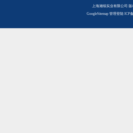
上海湘续实业有限公司 版
GoogleSitemap
管理登陆
ICP