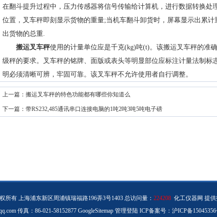
在翻斗提升过程中，压力传感器将信号传输给计算机，进行数据转换处理
位置，叉车秤即刻显示货物的重量;当机车翻斗卸货时，屏幕显示出累计
出货物的总重.
搬运叉车秤
使用的计量单位应是千克(kg)吨(t)。该搬运叉车秤的准
级秤的要求。叉车秤的铭牌、面版或表头等明显部位应标注计量法制标
明必须清晰可辨，牢固可靠。该叉车秤不允许使用者自行调整。
上一篇：
搬运叉车秤的特色功能都有哪些你知道么
下一篇：
带RS232,485通讯串口连接电脑的1吨2吨3吨5吨电子磅
所有 上海浦东新区周浦镇瑞福路196弄3号1403 总访问量：
224208
化工仪器网
提供
q.com 传真：86-021-58152877
GoogleSitemap
管理登陆
ICP备案号：
沪ICP备15045356