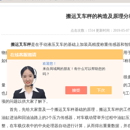
搬运叉车秤的构造及原理分
点击次数：1514 更新时间：2019-05-07
搬运叉车秤
是在手动液压叉车的基础上加装高精度称重传感器和智
物搬运的同步解决，提高作业效率。结构坚固、外形美观大方。主要用
如铁路、公路货物的盘点称量;工矿企业成品库、半成品库货物出入库称
欢迎您！
搬运叉车秤
的称重原理及构造 地牛秤，叉车秤，称重搬运车秤
来自局域网的朋友！有什么可以帮助您的
吗？
在我们的仓库和库房进行小距离灵活计重称量的时候，我们现在很多
量，但是如果要使用搬运叉车秤来对货物计重称量的话，搬运叉车秤的
也是*的，那为了方便大家了解，今天小编就来为大家介绍下叉车秤的
项的问题以供大家了解下。
首先，先给大家普及一个搬运叉车秤基础的原理，搬运叉车秤的工作
油缸进油和回油油路上的2个压力传感器，对车载动臂举升过程中油缸
整，在车载仪表中的中央处理器自动进行计算，从而得出重量数据，并