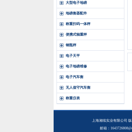
大型电子地磅
地磅衡器配件
称重扫码一体秤
便携式轴重秤
钢瓶秤
电子天平
电子地磅维修
电子汽车衡
无人值守汽车衡
称重仪表
上海湘续实业有限公司 版权
邮箱：1643726808@q