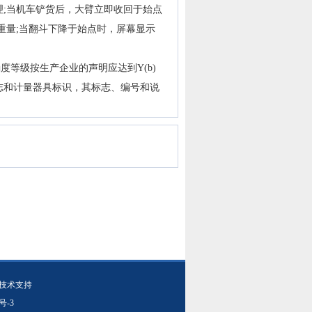
;当机车铲货后，大臂立即收回于始点
重量;当翻斗下降于始点时，屏幕显示
确度等级按生产企业的声明应达到Y(b)
志和计量器具标识，其标志、编号和说
技术支持
号-3