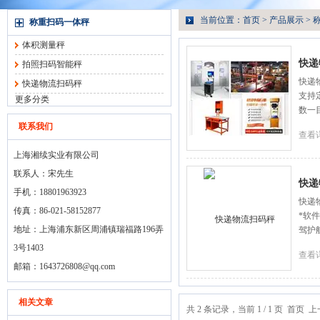
当前位置：
首页
>
产品展示
>
称重扫码一体秤
体积测量秤
快递
拍照扫码智能秤
快递
快递物流扫码秤
支持
更多分类
数一
联系我们
查看
上海湘续实业有限公司
联系人：宋先生
快递
手机：18801963923
快递
传真：86-021-58152877
*软
地址：上海浦东新区周浦镇瑞福路196弄
驾护
3号1403
查看
邮箱：
1643726808@qq.com
相关文章
共 2 条记录，当前 1 / 1 页 首