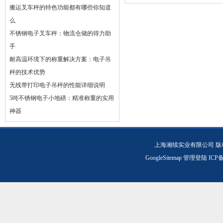
搬运叉车秤的特色功能都有哪些你知道
么
不锈钢电子叉车秤：物流仓储的得力助
手
耐高温环境下的称重解决方案：电子吊
秤的技术优势
无线带打印电子吊秤的性能详细说明
5吨不锈钢电子小地磅：精准称重的实用
神器
上海湘续实业有限公司 版
GoogleSitemap
管理登陆
ICP