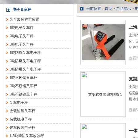
当前位置：
首页
>
产品展示
>
电子叉车秤
叉车加装称重装置
上海
1吨电子叉车秤
上海
2吨电子叉车秤
药、
3吨电子叉车秤
的称
1吨防爆叉车电子秤
查看
2吨防爆叉车电子秤
3吨防爆叉车电子秤
1吨不锈钢叉车秤
支架
2吨不锈钢叉车秤
支架
危险
3吨不锈钢叉车秤
用本
叉车电子秤
查看
改装油压叉车秤
装载机电子秤
铲车改装电子秤
一体
1-5吨柴油叉车改装秤