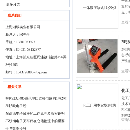
一体
更多分类
算的
点，
联系我们
查看
上海湘续实业有限公司
联系人：宋先生
2吨
手机：18801963923
2吨
传真：86-021-58152877
备呼
地址：上海浦东新区周浦镇瑞福路196弄
产生
3号1403
查看
邮箱：
1643726808@qq.com
相关文章
化工
化工
带RS232,485通讯串口连接电脑的1吨2吨
技术
3吨5吨电子磅
PL
耐高温电子吊秤的工作原理及流程说明
制在
查看
不锈钢电子叉车秤在仓储物流中的重要
性与效率提升