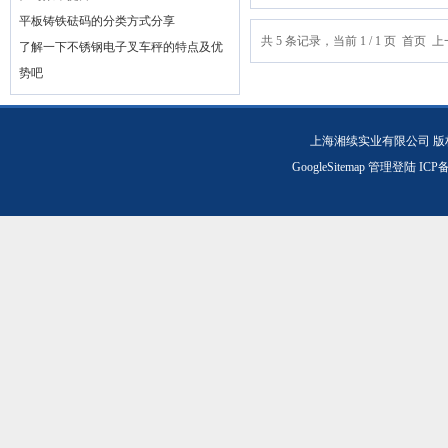
平板铸铁砝码的分类方式分享
共 5 条记录，当前 1 / 1 页 首
了解一下不锈钢电子叉车秤的特点及优
势吧
上海湘续实业有限公司 版
GoogleSitemap
管理登陆
ICP