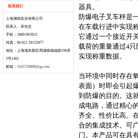
器具。
联系我们
防爆电子叉车秤是
上海湘续实业有限公司
在车载行进中实现
联系人：宋先生
手机：18801963923
它通过一个接近开
传真：86-021-58152877
载荷的重量通过4只
地址：上海浦东新区周浦镇瑞福路196弄
实现称重数据。
3号1403
邮箱：
1643726808@qq.com
当环境中同时存在
表面）时即会引起
到防爆的目的。这
成电路，通过精心
齐全、性价比高。
合的集成技术。可
门。本产品可在具