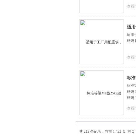
查看
适用
适用
砝码
查看
标准
标准等
砝码 3
砝码 
查看
共 212 条记录，当前 1 / 22 页 