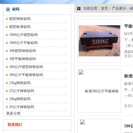
当前位置：
首页
>
产品展示
>
砝码
锁型铸铁砝码
平板
锁型标准砝码
M1
1000公斤锁型砝码
下，
1000公斤平板砝码
（环
1吨锁型铸铁砝码
高砝
查看
1吨平板铸铁砝码
500公斤锁型铸铁砝码
500公斤平板铸铁砝码
标准
25kg铸铁砝码
标准
中，
25公斤铸铁砝码
～4
20kg铸铁砝码
查看
20公斤铸铁砝码
更多分类
联系我们
50