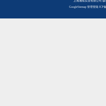
上海湘续实业有限公司 版
GoogleSitemap
管理登陆
ICP