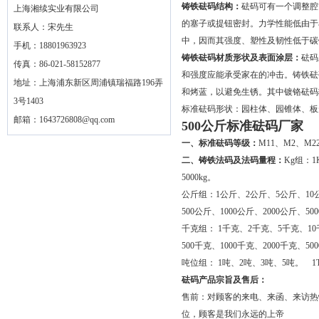
铸铁砝码结构：
砝码可有一个调整腔
上海湘续实业有限公司
的塞子或提钮密封。力学性能低由于
联系人：宋先生
中，因而其强度、塑性及韧性低于碳
手机：18801963923
铸铁砝码材质形状及表面涂层：
砝码
传真：86-021-58152877
和强度应能承受家在的冲击。铸铁砝
地址：上海浦东新区周浦镇瑞福路196弄
和烤蓝，以避免生锈。其中镀铬砝码
3号1403
标准砝码形状：园柱体、园锥体、板
邮箱：
1643726808@qq.com
500公斤标准砝码厂家
一、标准砝码等级：
M11、M2、M2
二、铸铁法码及法码量程：
Kg组：1K
5000kg。
公斤组：1公斤、2公斤、5公斤、10公
500公斤、1000公斤、2000公斤、50
千克组： 1千克、2千克、5千克、10
500千克、1000千克、2000千克、5
吨位组： 1吨、2吨、3吨、5吨。 1T、2
砝码产品宗旨及售后：
售前：对顾客的来电、来函、来访热
位，顾客是我们永远的上帝