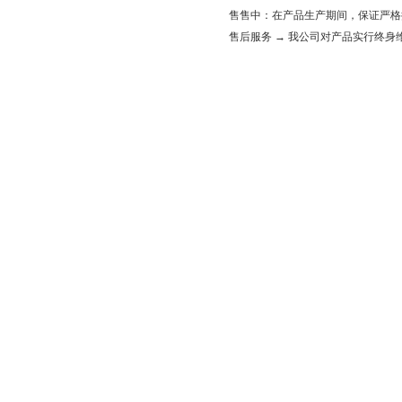
售售中：在产品生产期间，保证严格
售后服务 → 我公司对产品实行终