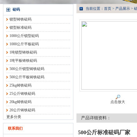
当前位置：
首页
>
产品展示
>
砝码
锁型铸铁砝码
锁型标准砝码
1000公斤锁型砝码
1000公斤平板砝码
1吨锁型铸铁砝码
1吨平板铸铁砝码
500公斤锁型铸铁砝码
500公斤平板铸铁砝码
25kg铸铁砝码
25公斤铸铁砝码
20kg铸铁砝码
点击放大
20公斤铸铁砝码
更多分类
产品详细资料：
联系我们
500公斤标准砝码厂家