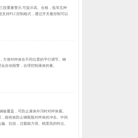
三段重量警示,可提示高、合格，低等五种
面支持PLC控制格式，通过开关量控制可以
撑，方便对秤体在不同位置的平行调节。钢
时会自动报警，合理控制液体的量。
钢钢板覆盖，可防止液体外泻时对秤体腐。
置，能有效防止钢瓶瓶对秤体的冲击。中间
抗偏、抗扭，过载能力强、精度高的特点。