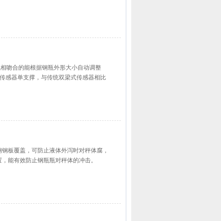
钢瓶相吻合的能根据钢瓶外形大小自动调整
式传感器单支撑，与传统双梁式传感器相比
锈钢钢板覆盖，可防止液体外泻时对秤体腐，
置，能有效防止钢瓶瓶对秤体的冲击。