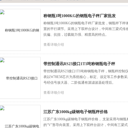
称钢瓶1吨1000KG的钢瓶电子秤厂家批发
称钢瓶1吨1000KG的钢瓶电子秤厂家批发，钢瓶秤下
置的平行调节。采用上下双秤台设计，中间有三梁式传
抗偏、抗扭，过载能力强、精度高的特点。
查看详细介绍
带控制通讯RS23接口1T1吨称钢瓶电子秤
带控制通讯RS23接口1T1吨称钢瓶电子秤，钢瓶秤控
表以W78E58芯片为系统核心，标定、设定等工作参数采
号经信号放大器、二阶低通有源滤波器处理后。
查看详细介绍
江苏广东1000kg碳钢电子钢瓶秤价格
江苏广东1000kg碳钢电子钢瓶秤价格，.支架采用与
的“V”形导向装置。采用上下双秤台设计，中间有三梁