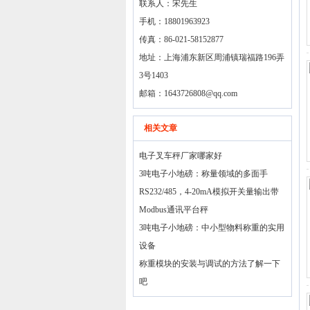
联系人：宋先生
手机：18801963923
传真：86-021-58152877
地址：上海浦东新区周浦镇瑞福路196弄
3号1403
邮箱：
1643726808@qq.com
相关文章
电子叉车秤厂家哪家好
3吨电子小地磅：称量领域的多面手
RS232/485，4-20mA模拟开关量输出带
Modbus通讯平台秤
3吨电子小地磅：中小型物料称重的实用
设备
称重模块的安装与调试的方法了解一下
吧