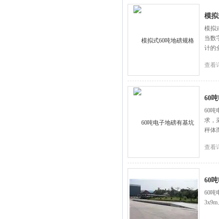
模拟
模拟
当数
计的
查看
60
60
求，
秤体
查看
60
60吨
3x9