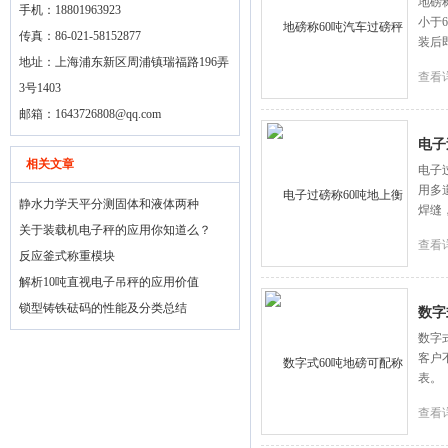
地磅
手机：18801963923
小于
传真：86-021-58152877
装后
地址：上海浦东新区周浦镇瑞福路196弄
查看
3号1403
邮箱：
1643726808@qq.com
电子
相关文章
电子
用多
静水力学天平分测固体和液体两种
焊缝
关于装载机电子秤的应用你知道么？
查看
反应釜式称重模块
解析10吨直视电子吊秤的应用价值
锁型铸铁砝码的性能及分类总结
数字
数字
客户
表。
查看