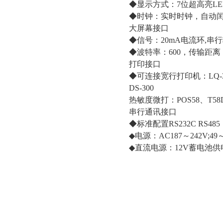
◆显示方式：7位超高亮LE
◆时钟：实时时钟，自动
大屏幕接口
◆信号：20mA电流环,串
◆波特率：600，传输距离：
打印接口
◆可连接宽行打印机：LQ-300K
DS-300
热敏度微打：POS58、T5
串行通讯接口
◆标准配置RS232C RS485
◆电源：AC187～242V;49
◆直流电源：12V蓄电池