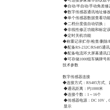
◆可连接多家耀华协议数
◆自动/半自动/手动角差修
◆数字传感器通讯地址修
◆单个传感器数据查看功
◆二档分度值自动切换；
◆非线性修正功能和标定
◆定时关机功能
◆称重记录贮存/检查/删除
◆配备RS-232C/RS485通
◆配备电流环大屏幕通讯
◆可存储1000组车辆牌号和
技术参数
数字传感器连接
◆连接方式：RS485方式
◆通讯距离：约1000米
◆连接个数：1～16个
◆传感器电源：DC 10V，0
显示