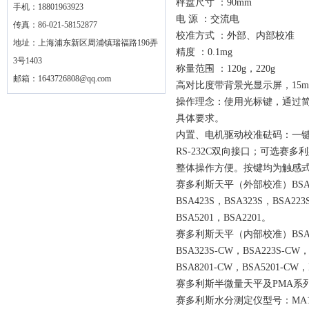
秤盘尺寸 ：90mm
手机：18801963923
电 源 ：交流电
传真：86-021-58152877
校准方式 ：外部、内部校准
地址：上海浦东新区周浦镇瑞福路196弄
精度 ：0.1mg
3号1403
称量范围 ：120g，220g
邮箱：
1643726808@qq.com
高对比度带背景光显示屏，15
操作理念：使用光标键，通过简
具体要求。
内置、电机驱动校准砝码：一
RS-232C双向接口；可选赛多
整体操作方便。按键均为触感
赛多利斯天平（外部校准）BSA系列型号
BSA423S，BSA323S，BSA223
BSA5201，BSA2201。
赛多利斯天平（内部校准）BSA-SW系
BSA323S-CW，BSA223S-CW，
BSA8201-CW，BSA5201-CW，
赛多利斯半微量天平及PMA系列天平
赛多利斯水分测定仪型号：MA100Q