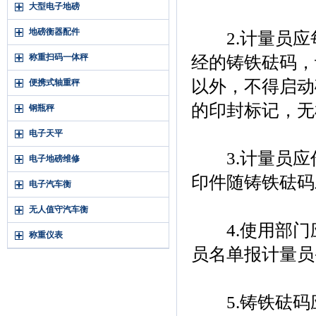
大型电子地磅
地磅衡器配件
2.计量员应
称重扫码一体秤
经的铸铁砝码，
以外，不得启动
便携式轴重秤
的印封标记，无
钢瓶秤
电子天平
3.计量员应
电子地磅维修
印件随铸铁砝码
电子汽车衡
无人值守汽车衡
4.使用部门
称重仪表
员名单报计量员
5.铸铁砝码应