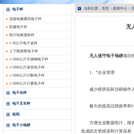
当前位置：
首页
>
新闻中心
>
电子秤
连接电脑通讯电子秤
无
防爆电子秤
医疗轮椅透析秤
1-30公斤电子桌秤
上下限报警电子秤
无人值守电子地磅
项目
1-1000公斤不锈钢电子秤
1-1000公斤滚筒电子秤
1、*企业管理
1-1000公斤计数电子秤
1-1000公斤计重电子秤
减少磅房实际过磅操作人
电子吊秤
电子叉车秤
极大的提高过磅效率和计
砝码
方便企业数据统计，报表自
电子小地磅
造成的文笔错误和计算误差