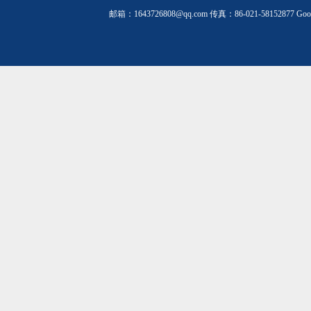
邮箱：1643726808@qq.com 传真：86-021-58152877
Goo