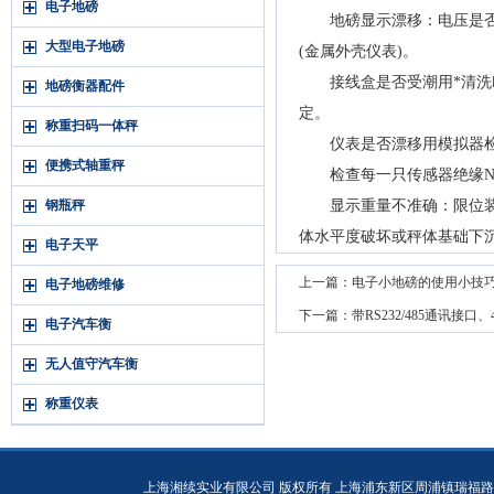
电子地磅
地磅显示漂移：电压是否稳
大型电子地磅
(金属外壳仪表)。
接线盒是否受潮用*清洗吹
地磅衡器配件
定。
称重扫码一体秤
仪表是否漂移用模拟器检查
便携式轴重秤
检查每一只传感器绝缘N更换
钢瓶秤
显示重量不准确：限位装置
体水平度破坏或秤体基础下沉
电子天平
上一篇：
电子小地磅的使用小技
电子地磅维修
下一篇：
带RS232/485通讯接
电子汽车衡
无人值守汽车衡
称重仪表
上海湘续实业有限公司 版权所有 上海浦东新区周浦镇瑞福路19