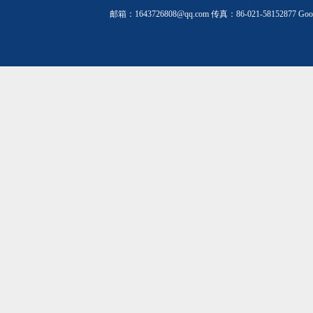
邮箱：1643726808@qq.com 传真：86-021-58152877
Goo