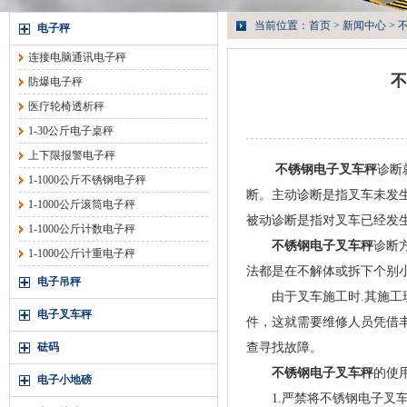
当前位置：
首页
>
新闻中心
> 
电子秤
连接电脑通讯电子秤
不
防爆电子秤
医疗轮椅透析秤
1-30公斤电子桌秤
上下限报警电子秤
不锈钢电子叉车秤
诊断
1-1000公斤不锈钢电子秤
断。主动诊断是指叉车未发
1-1000公斤滚筒电子秤
被动诊断是指对叉车已经发
1-1000公斤计数电子秤
不锈钢电子叉车秤
诊断
1-1000公斤计重电子秤
法都是在不解体或拆下个别小
电子吊秤
由于叉车施工时.其施工现
电子叉车秤
件，这就需要维修人员凭借
砝码
查寻找故障。
不锈钢电子叉车秤
的使
电子小地磅
1.严禁将不锈钢电子叉车