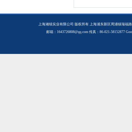
上海湘续实业有限公司 版权所有 上海浦东新区周浦镇瑞福路19
邮箱：1643726808@qq.com 传真：86-021-58152877
Goo