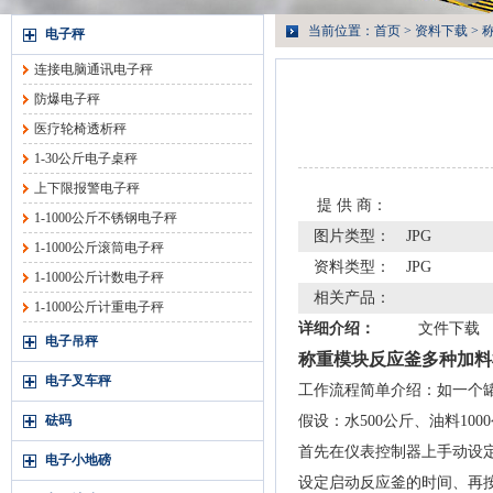
当前位置：
首页
>
资料下载
> 
电子秤
连接电脑通讯电子秤
防爆电子秤
医疗轮椅透析秤
1-30公斤电子桌秤
上下限报警电子秤
提 供 商：
1-1000公斤不锈钢电子秤
图片类型：
JPG
1-1000公斤滚筒电子秤
资料类型：
JPG
1-1000公斤计数电子秤
相关产品：
1-1000公斤计重电子秤
详细介绍：
文件下载
电子吊秤
称重模块反应釜多种加料
电子叉车秤
工作流程简单介绍：如一个
砝码
假设：水500公斤、油料100
首先在仪表控制器上手动设定水：
电子小地磅
设定启动反应釜的时间、再