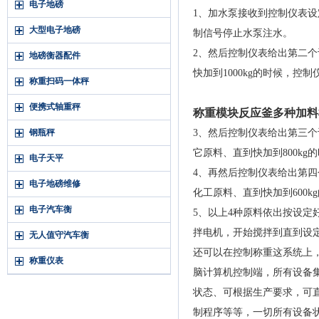
电子地磅
1、加水泵接收到控制仪表设定
大型电子地磅
制信号停止水泵注水。
2、然后控制仪表给出第二个
地磅衡器配件
快加到1000kg的时候，
称重扫码一体秤
便携式轴重秤
称重模块反应釜多种加料
钢瓶秤
3、然后控制仪表给出第三个
它原料、直到快加到800k
电子天平
4、再然后控制仪表给出第四
电子地磅维修
化工原料、直到快加到600
电子汽车衡
5、以上4种原料依出按设定
拌电机，开始搅拌到直到设
无人值守汽车衡
还可以在控制称重这系统上
称重仪表
脑计算机控制端，所有设备
状态、可根据生产要求，可
制程序等等，一切所有设备