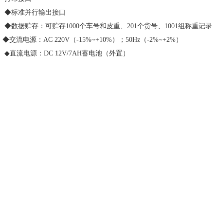
◆标准并行输出接口
◆数据贮存：可贮存1000个车号和皮重、201个货号、1001组
◆交流电源：AC 220V（-15%~+10%）；50Hz（-2%~+2%）
◆直流电源：DC 12V/7AH蓄电池（外置）