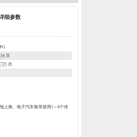
能详细参数
JPG
334
次
3725
次
电子地上衡、电子汽车衡等使用1～8个传