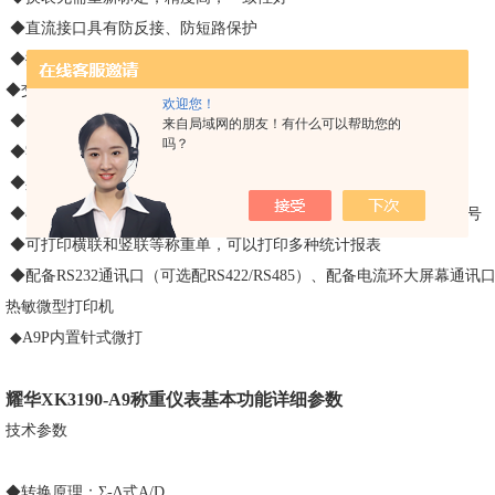
◆直流接口具有防反接、防短路保护
◆抗干扰能力强，适用环境广
◆交直流两用，标配蓄电池
欢迎您！
◆7位0.8英寸LED显示，3档电池电量指示
来自局域网的朋友！有什么可以帮助您的
吗？
◆零位跟踪范围、置零（开机/手动）范围可分别设置
◆具有两点线性修正功能，两种补偿标定方式
◆存储量大，可存储1001组称重记录，1000组车号和皮重，201个货号
◆可打印横联和竖联等称重单，可以打印多种统计报表
◆配备RS232通讯口（可选配RS422/RS485）、配备电流环大屏幕
热敏微型打印机
◆A9P内置针式微打
耀华XK3190-A9称重仪表基本功能详细参数
技术参数
◆转换原理：Σ-Δ式A/D