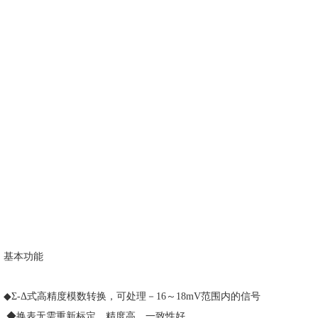
基本功能
◆Σ-Δ式高精度模数转换，可处理－16～18mV范围内的信号
◆换表无需重新标定，精度高，一致性好