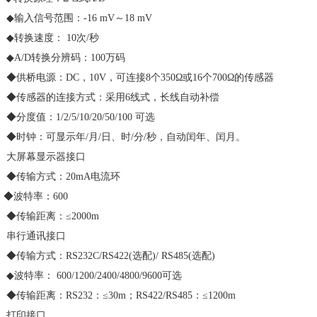
◆输入信号范围：-16 mV～18 mV
◆转换速度： 10次/秒
◆A/D转换分辨码：100万码
◆供桥电源：DC，10V，可连接8个350Ω或16个700Ω的传感器
◆传感器的连接方式：采用6线式，长线自动补偿
◆分度值：1/2/5/10/20/50/100 可选
◆时钟：可显示年/月/日、时/分/秒，自动闰年、闰月。
大屏幕显示器接口
◆传输方式：20mA电流环
◆波特率：600
◆传输距离：≤2000m
串行通讯接口
◆传输方式：RS232C/RS422(选配)/ RS485(选配)
◆波特率： 600/1200/2400/4800/9600可选
◆传输距离：RS232：≤30m；RS422/RS485：≤1200m
打印接口