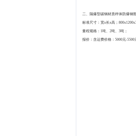
二、隔爆型碳钢材质秤体防爆钢
标准尺寸：宽x长x高；800x1200x
量程规格：1吨、2吨、3吨；
报价：含运费价格：5000元-550