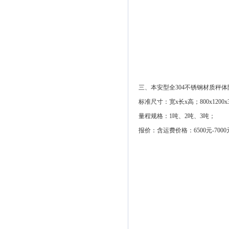
三、本安型全304不锈钢材质秤
标准尺寸：宽x长x高；800x1200x
量程规格：1吨、2吨、3吨；
报价：含运费价格：6500元-700