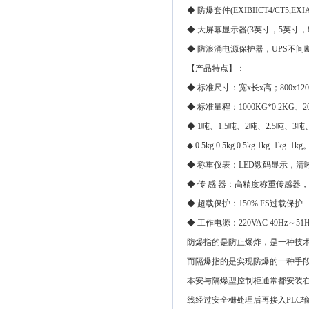
◆ 防爆套件(EXIBIICT4/CT5,EXI
◆ 大屏幕显示器(3英寸，5英寸，
◆ 防浪涌电源保护器，UPS不间
【产品特点】：
◆ 标准尺寸：宽x长x高；800x120
◆ 标准量程：1000KG*0.2KG、200
◆ 1吨、1.5吨、2吨、2.5吨、3
◆ 0.5kg 0.5kg 0.5kg 1kg 1kg 1kg
◆ 称重仪表：LED数码显示，清
◆ 传 感 器：高精度称重传感器
◆ 超载保护：150%.FS过载保护
◆ 工作电源：220VAC 49Hz～51H
防爆指的是防止爆炸，是一种技
而隔爆指的是实现防爆的一种手段
本安与隔爆型控制柜通常都安装在
线经过安全栅处理后再接入PLC