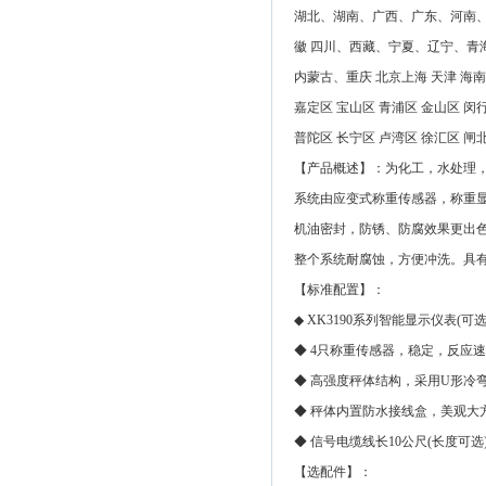
湖北、湖南、广西、广东、河南
徽 四川、西藏、宁夏、辽宁、青
内蒙古、重庆 北京上海 天津 海南
嘉定区 宝山区 青浦区 金山区 闵
普陀区 长宁区 卢湾区 徐汇区 闸
【产品概述】：为化工，水处理
系统由应变式称重传感器，称重
机油密封，防锈、防腐效果更出
整个系统耐腐蚀，方便冲洗。具有
【标准配置】：
◆ XK3190系列智能显示仪表(可
◆ 4只称重传感器，稳定，反应
◆ 高强度秤体结构，采用U形冷
◆ 秤体内置防水接线盒，美观大
◆ 信号电缆线长10公尺(长度可选
【选配件】：