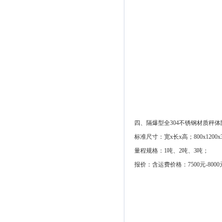
四、隔爆型全304不锈钢材质秤
标准尺寸：宽x长x高；800x1200x
量程规格：1吨、2吨、3吨；
报价：含运费价格：7500元-800