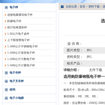
当前位置：
首页
>
资料下载
> 
电子秤
连接电脑通讯电子秤
选
防爆电子秤
医疗轮椅透析秤
1-30公斤电子桌秤
上下限报警电子秤
提 供 商：
1-1000公斤不锈钢电子秤
图片类型：
JPG
1-1000公斤滚筒电子秤
资料类型：
JPG
1-1000公斤计数电子秤
相关产品：
1-1000公斤计重电子秤
详细介绍：
文件下载
电子吊秤
选用购防爆钢瓶电子秤一
电子叉车秤
一、本安型碳钢材质秤体防爆钢
砝码
标准尺寸：宽x长x高；800x1200x
量程规格：1吨、2吨、3吨；
电子小地磅
报价：含运费价格：4500元-500