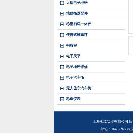
大型电子地磅
地磅衡器配件
称重扫码一体秤
便携式轴重秤
钢瓶秤
电子天平
电子地磅维修
电子汽车衡
无人值守汽车衡
称重仪表
上海湘续实业有限公司 版权
邮箱：1643726808@q