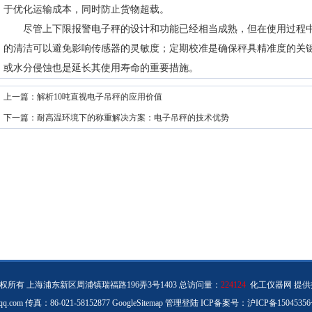
于优化运输成本，同时防止货物超载。
尽管上下限报警电子秤的设计和功能已经相当成熟，但在使用过程中
的清洁可以避免影响传感器的灵敏度；定期校准是确保秤具精准度的关
或水分侵蚀也是延长其使用寿命的重要措施。
上一篇：
解析10吨直视电子吊秤的应用价值
下一篇：
耐高温环境下的称重解决方案：电子吊秤的技术优势
所有 上海浦东新区周浦镇瑞福路196弄3号1403 总访问量：
224124
化工仪器网
提供
q.com 传真：86-021-58152877
GoogleSitemap
管理登陆
ICP备案号：
沪ICP备15045356