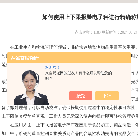
如何使用上下限报警电子秤进行精确称
点击次数：1183 更新时间：2024-08-24
在工业生产和物流管理等领域，准确快速地监测物品重量至关重要。
时提醒的特点，成为这些领域的工具之一。该类秤具不仅能够提供即时
范围时发出警示，确保作业流程的顺畅和安全。
欢迎您！
上下限报警电子秤
的核心功能在于其设定的上限值和下限值。操作
来自局域网的朋友！有什么可以帮助您的
吗？
放置在秤上的物品重量低于下限或高于上限的时候，秤会通过声音或光
工作效率，避免了因超重或欠重而造成的物料浪费、成本增加乃至安全
从技术层面看，上下限报警电子秤通常采用高精度传感器，保证了重
备了微处理器，可以自动校准，确保长期使用过程中的稳定性和可靠性
上下限值变得简单直观，工作人员无需深入复杂的操作即可轻松管理称
在应用方面，上下限报警电子秤广泛应用于食品加工、药品制造、化
加工中，准确的重量控制直接关系到产品的合规性和消费者的食品安全