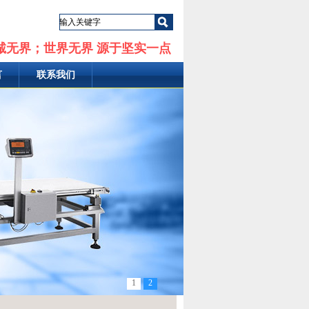
诚无界；世界无界 源于坚实一点
言
联系我们
1
2