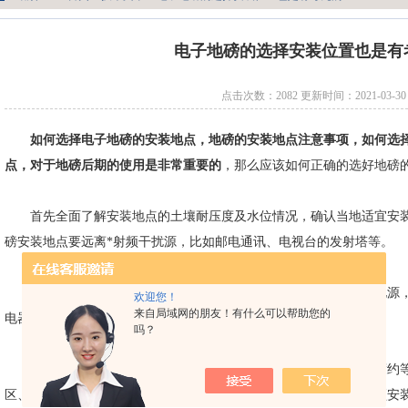
电子地磅的选择安装位置也是有
点击次数：2082 更新时间：2021-03-30
如何选择电子地磅的安装地点，地磅的安装地点注意事项，如何选
点，对于地磅后期的使用是非常重要的
，那么应该如何正确的选好地磅的
首先全面了解安装地点的土壤耐压度及水位情况，确认当地适宜安装
磅安装地点要远离*射频干扰源，比如邮电通讯、电视台的发射塔等。
安装地点还应避开大型变电站高压输电线路，具备独立的供电电源，
欢迎您！
来自局域网的朋友！有什么可以帮助您的
电器等共电。
吗？
具备相当宽敞的安装场地，有足够空间上下平直引道，引道长度约等
区、雨水多、湿气大的地区不要将电子地磅安装在基坑中。如果必须安