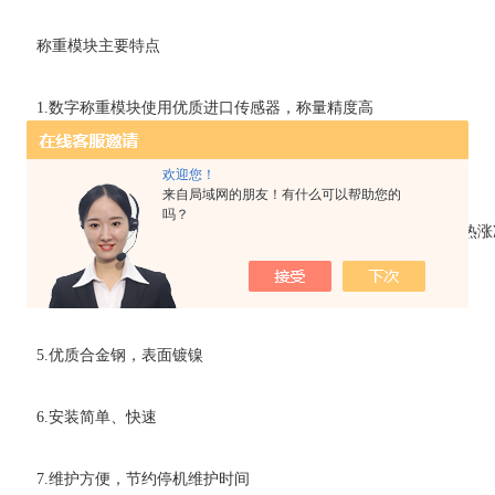
称重模块主要特点
1.数字称重模块使用优质进口传感器，称量精度高
2.结构*，可方便地安装在各种槽罐上
欢迎您！
来自局域网的朋友！有什么可以帮助您的
吗？
3.三种顶板结构(固定式、浮动式和半浮动式)，可以消除槽罐因热涨
4.支撑螺栓，防止设备倾覆且方便维护
5.优质合金钢，表面镀镍
6.安装简单、快速
7.维护方便，节约停机维护时间