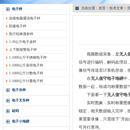
当前位置：
首页
>
技术文章
> 
电子秤
连接电脑通讯电子秤
防爆电子秤
医疗轮椅透析秤
1-30公斤电子桌秤
上下限报警电子秤
视频数据采集，是
无人
1-1000公斤不锈钢电子秤
信号进行编码，解码处理后
1-1000公斤滚筒电子秤
像信号传送至计算机存放，
1-1000公斤计数电子秤
在
无人值守电子地磅
中
1-1000公斤计重电子秤
数据一起，组成与称重数据
电子吊秤
下面看一下
无人值守电
电子叉车秤
实时图象：实时称重图像摄
砝码
稳定，相关数据输入完毕，按
果需要录像，只需按下"开始
电子小地磅
可并行查询。