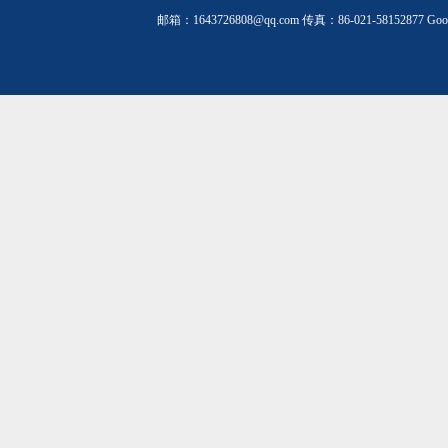
邮箱：1643726808@qq.com 传真：86-021-58152877
Goo