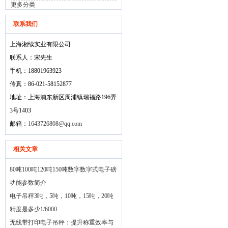
更多分类
联系我们
上海湘续实业有限公司
联系人：宋先生
手机：18801963923
传真：86-021-58152877
地址：上海浦东新区周浦镇瑞福路196弄
3号1403
邮箱：
1643726808@qq.com
相关文章
80吨100吨120吨150吨数字数字式电子磅
功能参数简介
电子吊秤3吨，5吨，10吨，15吨，20吨
精度是多少1/6000
无线带打印电子吊秤：提升称重效率与