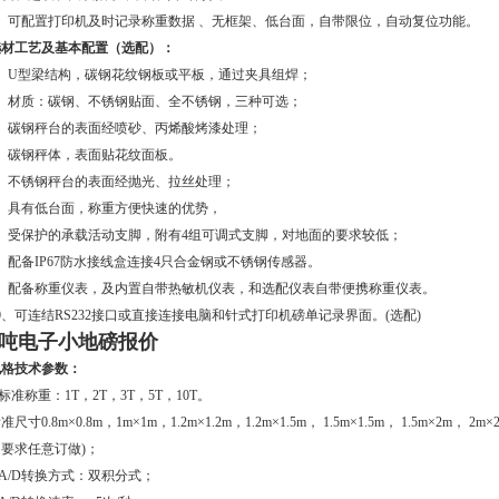
2、可配置打印机及时记录称重数据 、无框架、低台面，自带限位，自动复位功能。
选材工艺及基本配置（选配）：
1、U型梁结构，碳钢花纹钢板或平板，通过夹具组焊；
2、材质：碳钢、不锈钢贴面、全不锈钢，三种可选；
3、碳钢秤台的表面经喷砂、丙烯酸烤漆处理；
4、碳钢秤体，表面贴花纹面板。
5、不锈钢秤台的表面经抛光、拉丝处理；
6、具有低台面，称重方便快速的优势，
7、受保护的承载活动支脚，附有4组可调式支脚，对地面的要求较低；
、配备IP67防水接线盒连接4只合金钢或不锈钢传感器。
9、配备称重仪表，及内置自带热敏机仪表，和选配仪表自带便携称重仪表。
0、可连结RS232接口或直接连接电脑和针式打印机磅单记录界面。(选配)
2吨电子小地磅报价
规格技术参数：
.标准称重：1T，2T，3T，5T，10T。
准尺寸0.8m×0.8m，1m×1m，1.2m×1.2m，1.2m×1.5m， 1.5m×1.5m， 1.5m×2m， 
的要求任意订做)；
.A/D转换方式：双积分式；