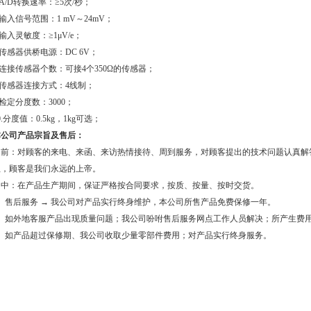
.A/D转换速率：≥5次/秒；
.输入信号范围：1 mV～24mV；
.输入灵敏度：≥1μV/e；
.传感器供桥电源：DC 6V；
.连接传感器个数：可接4个350Ω的传感器；
.传感器连接方式：4线制；
.检定分度数：3000；
0.分度值：0.5kg，1kg可选；
本公司产品宗旨及售后：
售前：对顾客的来电、来函、来访热情接待、周到服务，对顾客提出的技术问题认真解
位，顾客是我们永远的上帝。
售中：在产品生产期间，保证严格按合同要求，按质、按量、按时交货。
1、售后服务 → 我公司对产品实行终身维护，本公司所售产品免费保修一年。
2、如外地客服产品出现质量问题；我公司吩咐售后服务网点工作人员解决；所产生费
3、如产品超过保修期、我公司收取少量零部件费用；对产品实行终身服务。