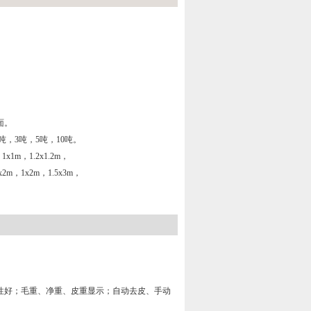
面。
2吨，3吨，5吨，10吨。
1x1m，1.2x1.2m，
2x2m，1x2m，1.5x3m，
性好；毛重、净重、皮重显示；自动去皮、手动