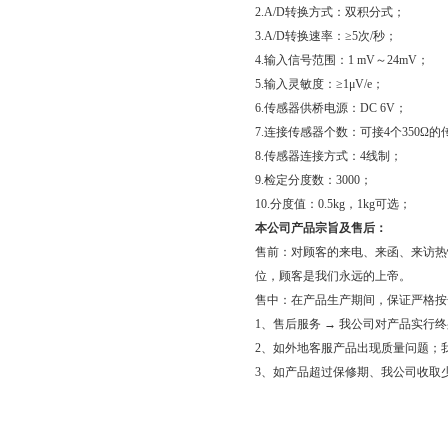
2.A/D转换方式：双积分式；
3.A/D转换速率：≥5次/秒；
4.输入信号范围：1 mV～24mV；
5.输入灵敏度：≥1μV/e；
6.传感器供桥电源：DC 6V；
7.连接传感器个数：可接4个350Ω
8.传感器连接方式：4线制；
9.检定分度数：3000；
10.分度值：0.5kg，1kg可选；
本公司产品宗旨及售后：
售前：对顾客的来电、来函、来访热
位，顾客是我们永远的上帝。
售中：在产品生产期间，保证严格按
1、售后服务 → 我公司对产品实行
2、如外地客服产品出现质量问题；
3、如产品超过保修期、我公司收取