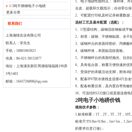
1、电子地磅性能特点： 薄秤体、
1-5吨不锈钢电子小地磅
去皮、超载和欠载指示；自动零位保
更多分类
2、可配置打印机及时记录称重数据
选材工艺及基本配置（选配）：
联系我们
1、U型梁结构，碳钢花纹钢板或平
上海湘续实业有限公司
2、材质：碳钢、不锈钢贴面、全不
联系人：宋先生
3、碳钢秤台的表面经喷砂、丙烯酸
手机：18801963923
4、碳钢秤体，表面贴花纹面板。
5、不锈钢秤台的表面经抛光、拉丝
传真：86-021-58152877
6、具有低台面，称重方便快速的优
地址：上海浦东新区周浦镇瑞福路196弄
7、受保护的承载活动支脚，附有4
3号1403
8、配备IP67防水接线盒连接4只合
邮箱：
1643726808@qq.com
9、配备称重仪表，及内置自带热敏
10、可连结RS232接口或直接连接
2吨电子小地磅价钱
规格技术参数：
1.标准称重：1T，2T，3T，5T，10T
标准尺寸0.8m×0.8m，1m×1m，1.2m×
的要求任意订做)；