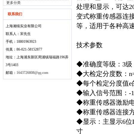
更多分类
处理和显示，可达20
联系我们
变式称重传感器连
等，适用于各种高
上海湘续实业有限公司
联系人：宋先生
手机：18801963923
技术参数
传真：86-021-58152877
地址：上海浦东新区周浦镇瑞福路196弄
◆准确度等级：3级
3号1403
◆大检定分度数：n=
邮箱：
1643726808@qq.com
◆每个检定分度值e
◆输入信号范围：-1
◆称重传感器激励电源
◆称重传感器连接
◆显示：主显示6位LE
寸