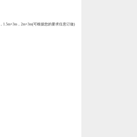
 2m×2m，1.5m×3m，2m×3m(可根据您的要求任意订做)