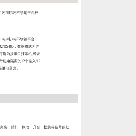
接口1吨2吨3吨不锈钢平台秤
接口1吨2吨3吨不锈钢平台
2/RS485，数据格式为连
可选为接串口打印机,可设
带磁电隔离的12个输入/12
接继电器盒。
夹袋，拍打，振动，升台，松袋等信号的处