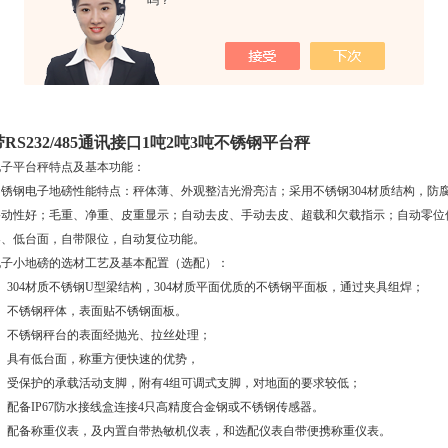
吗？
带RS232/485通讯接口1吨2吨3吨不锈钢平台秤
电子平台秤特点及基本功能：
不锈钢电子地磅性能特点：秤体薄、外观整洁光滑亮洁；采用不锈钢304材质结构，防
移动性好；毛重、净重、皮重显示；自动去皮、手动去皮、超载和欠载指示；自动零位
架、低台面，自带限位，自动复位功能。
电子小地磅的选材工艺及基本配置（选配）：
、304材质不锈钢U型梁结构，304材质平面优质的不锈钢平面板，通过夹具组焊；
4、不锈钢秤体，表面贴不锈钢面板。
5、不锈钢秤台的表面经抛光、拉丝处理；
6、具有低台面，称重方便快速的优势，
7、受保护的承载活动支脚，附有4组可调式支脚，对地面的要求较低；
、配备IP67防水接线盒连接4只高精度合金钢或不锈钢传感器。
9、配备称重仪表，及内置自带热敏机仪表，和选配仪表自带便携称重仪表。