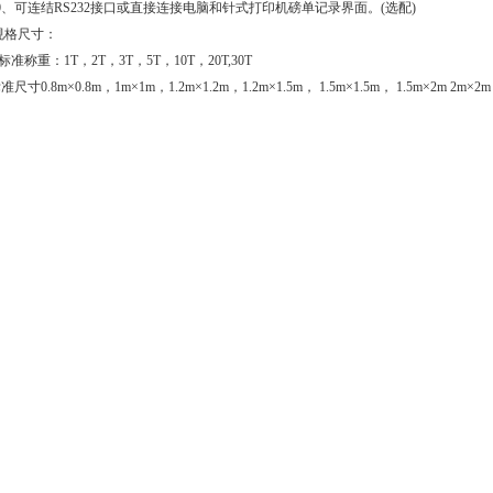
0、可连结RS232接口或直接连接电脑和针式打印机磅单记录界面。(选配)
规格尺寸：
.标准称重：1T，2T，3T，5T，10T，20T,30T
准尺寸0.8m×0.8m，1m×1m，1.2m×1.2m，1.2m×1.5m， 1.5m×1.5m， 1.5m×2m