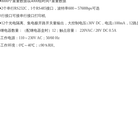
8000个重量数据或4000组时间+重量数据
2个串行RS232C，1个RS485接口，波特率600～57600bps可选
串行接口可接串行接口打印机
12个光电隔离、集电极开路开关量输出，大控制电压≤30V DC，电流≤100mA，12路总
继电器数量：（配继电器盒时）12；触点容量： 220VAC / 28V DC 0.5A
工作电源：110～230V AC；50/60 Hz
工作环境：0℃～40℃；≤90％RH。