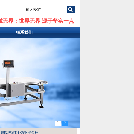
诚无界；世界无界 源于坚实一点
言
联系我们
1
2
讯接口1吨2吨3吨不锈钢平台秤