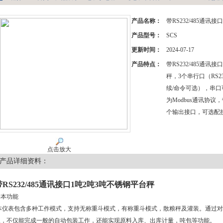
产品名称：
带RS232/485通讯
产品型号：
SCS
更新时间：
2024-07-17
产品特点：
带RS232/485通讯
秤，3个串行口（RS23
续/命令可选），串口
为Modbus通讯协议，
个输出接口，可选配
点击放大
产品详细资料：
带RS232/485通讯接口1吨2吨3吨不锈钢平台秤
基本功能
本仪表包含多种工作模式，支持无称重斗模式，有称重斗模式，散粮秤及灌装。通过对
理，不仅能完成一般的自动包装工作，还能实现原料入库、出库计量，吨包等功能。