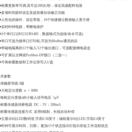
称重更新率可调,高可达200次/秒，保证高速配料包装
◆多项时间延时设定及提前量自动修正功能
◆人性化的操作、设定界面，10个快捷键让数据输入更方便
◆实时时钟电路，带断电保护
3个串行口(RS232/RS485，数据格式为连续/命令可选)
串口可选为接串口打印机,可设为Modbus通讯协议
带磁电隔离的12个输入/12个输出接口，可选配接继电器盒
可扩展以太网或Profibus-DP接口（二选一）
◆可将称重数据和工作记录写入U盘
技术参数
准确度等级:3级
大检定分度数 n = 3000
每检定分度值e的小输入信号电压 1μV
称重传感器供桥电源 DC：5V；200mA
◆称重传感器连接方式 采用6线制，长线自动补偿
主显示6位LED数码管,字高0.56英寸；辅助显示6位LED,字高0.4英寸
◆时钟可显示时间，日期； 配加15个状态指示灯指示所处工作流程状态