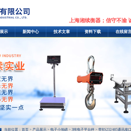
上海湘续衡器；信守不渝 
展示
新闻中心
技术文章
资料下载
在线留
当前位置：
首页
>
产品展示
>
电子小地磅
>
3吨电子平台秤
> 带RS232/485通