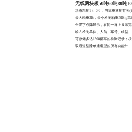
无线两块板50吨60吨80吨
动态精度1﹪-6﹪，与称重速度有关(建
最大轴重30t，最小检测轴重500k
全汉字点阵显示，在同一屏上显示完
输入检测单位、人员、车号、轴型。
可存储多达1300辆车的检测记录；
双通道型除单通道型的所有功能外，