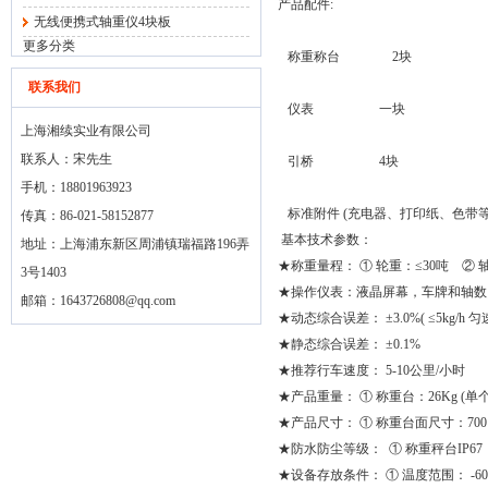
产品配件:
无线便携式轴重仪4块板
更多分类
称重称台 2块
联系我们
仪表 一块
上海湘续实业有限公司
联系人：宋先生
引桥 4块
手机：18801963923
标准附件 (充电器、打印纸、色带等
传真：86-021-58152877
基本技术参数：
地址：上海浦东新区周浦镇瑞福路196弄
★称重量程： ① 轮重：≤30吨 ② 轴
3号1403
★操作仪表：液晶屏幕，车牌和轴数
邮箱：
1643726808@qq.com
★动态综合误差： ±3.0%( ≤5kg/h 匀速
★静态综合误差： ±0.1%
★推荐行车速度： 5-10公里/小时
★产品重量： ① 称重台：26Kg (单个
★产品尺寸： ① 称重台面尺寸：700×40
★防水防尘等级： ① 称重秤台IP67 
★设备存放条件： ① 温度范围： -60