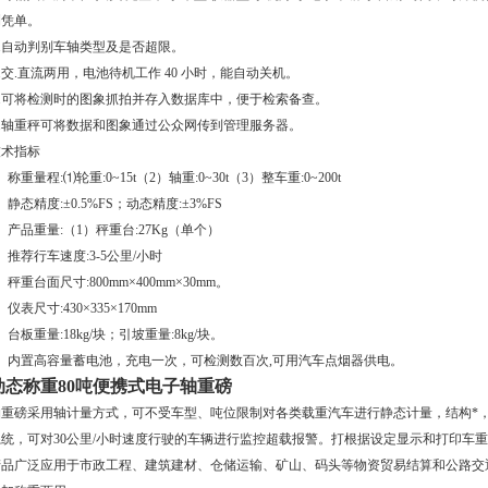
测凭单。
3.自动判别车轴类型及是否超限。
.交.直流两用，电池待机工作 40 小时，能自动关机。
5.可将检测时的图象抓拍并存入数据库中，便于检索备查。
6.轴重秤可将数据和图象通过公众网传到管理服务器。
技术指标
、称重量程:⑴轮重:0~15t（2）轴重:0~30t（3）整车重:0~200t
、静态精度:±0.5%FS；动态精度:±3%FS
、产品重量:（1）秤重台:27Kg（单个）
、推荐行车速度:3-5公里/小时
、秤重台面尺寸:800mm×400mm×30mm。
、仪表尺寸:430×335×170mm
、台板重量:18kg/块；引坡重量:8kg/块。
8、内置高容量蓄电池，充电一次，可检测数百次,可用汽车点烟器供电。
动态称重80吨便携式电子轴重磅
轴重磅采用轴计量方式，可不受车型、吨位限制对各类载重汽车进行静态计量，结构*
系统，可对30公里/小时速度行驶的车辆进行监控超载报警。打根据设定显示和打印车
产品广泛应用于市政工程、建筑建材、仓储运输、矿山、码头等物资贸易结算和公路交