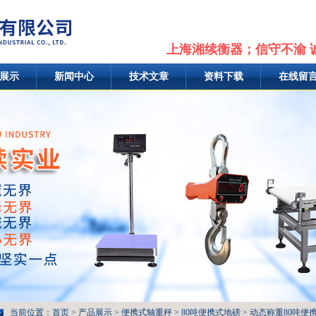
上海湘续衡器；信守不渝 
展示
新闻中心
技术文章
资料下载
在线留
当前位置：
首页
>
产品展示
>
便携式轴重秤
>
80吨便携式地磅
> 动态称重80吨便