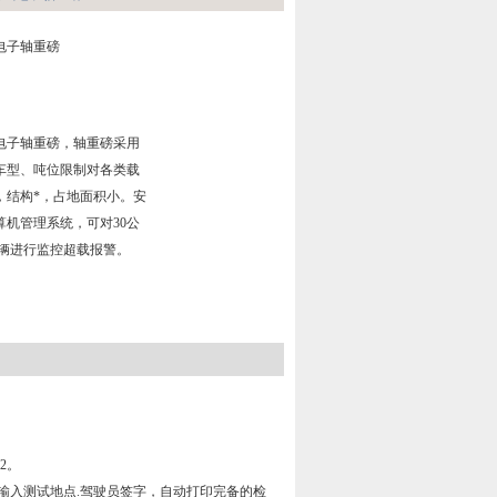
电子轴重磅
式电子轴重磅，轴重磅采用
车型、吨位限制对各类载
，结构*，占地面积小。安
算机管理系统，可对30公
车辆进行监控超载报警。
2。
方便输入测试地点.驾驶员签字，自动打印完备的检