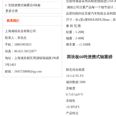
台面传感器采用高精度德国进口SI
无线便携式轴重仪4块板
湘续公司注重产品每一个细节设计，
更多分类
品受到国内近百家汽车制造企业和国
尺寸：长x宽x厚800X400X28
联系我们
量 程 范 围
上海湘续实业有限公司
轮重：1-20吨
联系人：宋先生
轴重：2-40吨
手机：18801963923
整车重：≤1-100吨
传真：86-021-58152877
两块板60吨便携式轴重磅
地址：上海浦东新区周浦镇瑞福路196弄
3号1403
静态综合精度
邮箱：
1643726808@qq.com
±0.1-0.3% FS
储存数据 1000
灵敏度
0.7±0.1mV/V
非线性
≤0.30%FS
产品特点