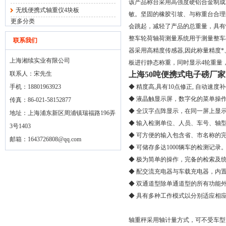
该产品称台采用高强度硬铝合金制成
无线便携式轴重仪4块板
敏。坚固的橡胶引坡、与称重台合理
更多分类
会跳起，减轻了产品的总重量，具有
整车轮荷轴荷测量系统用于测量整车4
联系我们
器采用高精度传感器,因此称量精度*
上海湘续实业有限公司
板进行静态称重，同时显示4轮重量，
联系人：宋先生
上海50吨便携式电子磅厂家
手机：18801963923
◆ 精度高,具有10点修正, 自动速度
◆ 液晶触显示屏，数字化的菜单操作
传真：86-021-58152877
◆ 全汉字点阵显示，在同一屏上显
地址：上海浦东新区周浦镇瑞福路196弄
◆ 输入检测单位、人员、车号、轴
3号1403
◆ 可方便的输入包含省、市名称的
邮箱：
1643726808@qq.com
◆ 可储存多达1000辆车的检测记录
◆ 极为简单的操作，完备的检索及
◆ 配交流充电器与车载充电器，内置
◆ 双通道型除单通道型的所有功能
◆ 具有多种工作模式以分别适应相
轴重秤采用轴计量方式，可不受车型