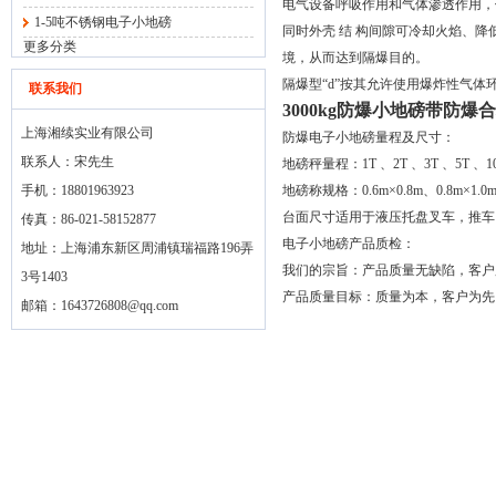
电气设备呼吸作用和气体渗透作用，
1-5吨不锈钢电子小地磅
同时外壳 结 构间隙可冷却火焰、
更多分类
境，从而达到隔爆目的。
隔爆型“d”按其允许使用爆炸性气体环
联系我们
3000kg防爆小地磅带防爆
上海湘续实业有限公司
防爆电子小地磅量程及尺寸：
联系人：宋先生
地磅秤量程：1T 、2T 、3T 、5T 、1
手机：18801963923
地磅称规格：0.6m×0.8m、0.8m×1.0m、1
台面尺寸适用于液压托盘叉车，推车
传真：86-021-58152877
电子小地磅产品质检：
地址：上海浦东新区周浦镇瑞福路196弄
我们的宗旨：产品质量无缺陷，客户
3号1403
产品质量目标：质量为本，客户为先，
邮箱：
1643726808@qq.com