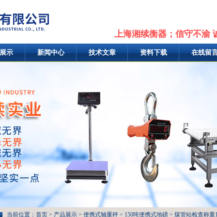
上海湘续衡器；信守不渝 
展示
新闻中心
技术文章
资料下载
在线留
当前位置：
首页
>
产品展示
>
便携式轴重秤
>
150吨便携式地磅
> 煤管站检查称重