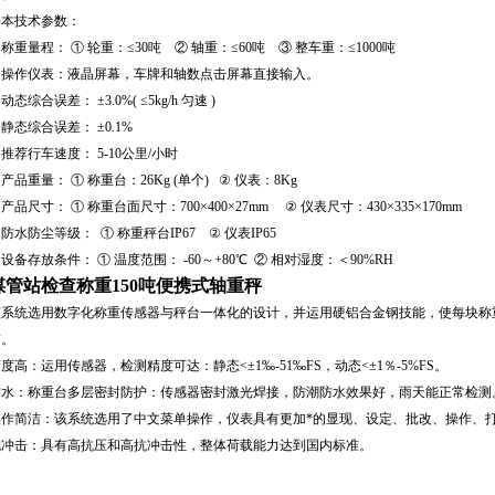
基本技术参数：
称重量程： ① 轮重：≤30吨 ② 轴重：≤60吨 ③ 整车重：≤1000吨
★操作仪表：液晶屏幕，车牌和轴数点击屏幕直接输入。
动态综合误差： ±3.0%( ≤5kg/h 匀速 )
静态综合误差： ±0.1%
推荐行车速度： 5-10公里/小时
产品重量： ① 称重台：26Kg (单个) ② 仪表：8Kg
产品尺寸： ① 称重台面尺寸：700×400×27mm ② 仪表尺寸：430×335×170mm
防水防尘等级： ① 称重秤台IP67 ② 仪表IP65
设备存放条件： ① 温度范围： -60～+80℃ ② 相对湿度：＜90%RH
煤管站检查称重150吨便携式轴重秤
该系统选用数字化称重传感器与秤台一体化的设计，并运用硬铝合金钢技能，使每块称
带。
度高：运用传感器，检测精度可达：静态<±1‰-51‰FS，动态<±1％-5%FS。
防水：称重台多层密封防护：传感器密封激光焊接，防潮防水效果好，雨天能正常检测
操作简洁：该系统选用了中文菜单操作，仪表具有更加*的显现、设定、批改、操作、
抗冲击：具有高抗压和高抗冲击性，整体荷载能力达到国内标准。