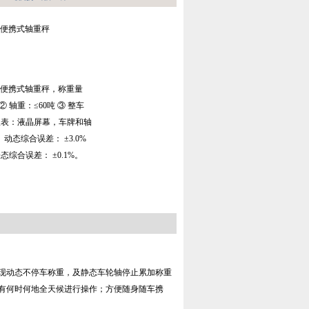
吨便携式轴重秤
吨便携式轴重秤，称重量
② 轴重：≤60吨 ③ 整车
作仪表：液晶屏幕，车牌和轴
动态综合误差： ±3.0%
，静态综合误差： ±0.1%。
现动态不停车称重，及静态车轮轴停止累加称重
有何时何地全天候进行操作；方便随身随车携