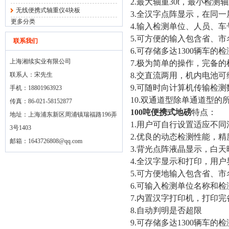
2.最大轴重30t，最小检测
无线便携式轴重仪4块板
3.全汉字点阵显示，在同
更多分类
4.输入检测单位、人员、车
5.可方便的输入包含省、
联系我们
6.可存储多达1300辆车的
上海湘续实业有限公司
7.极为简单的操作，完备
联系人：宋先生
8.交直流两用，机内电池
9.可随时向计算机传输检测
手机：18801963923
10.双通道型除单通道型
传真：86-021-58152877
100吨便携式地磅
特点：
地址：上海浦东新区周浦镇瑞福路196弄
1.用户可自行设置适应不
3号1403
2.优良的动态检测性能，精
邮箱：
1643726808@qq.com
3.背光点阵液晶显示，白
4.全汉字显示和打印，用户
5.可方便地输入包含省、
6.可输入检测单位名称和检
7.内置汉字打印机，打印
8.自动判明是否超限
9.可存储多达1300辆车的检