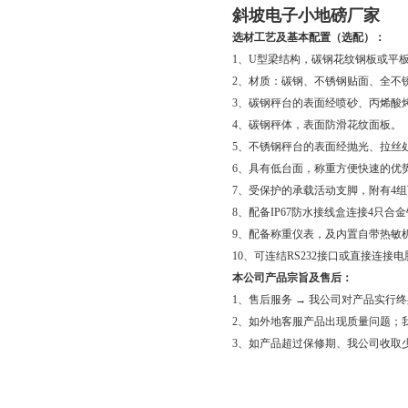
斜坡电子小地磅厂家
选材工艺及基本配置（选配）：
1、U型梁结构，碳钢花纹钢板或平
2、材质：碳钢、不锈钢贴面、全不
3、碳钢秤台的表面经喷砂、丙烯酸
4、碳钢秤体，表面防滑花纹面板。
5、不锈钢秤台的表面经抛光、拉丝
6、具有低台面，称重方便快速的优
7、受保护的承载活动支脚，附有4
8、配备IP67防水接线盒连接4只合
9、配备称重仪表，及内置自带热敏
10、可连结RS232接口或直接连接
本公司产品宗旨及售后：
1、售后服务 → 我公司对产品实行
2、如外地客服产品出现质量问题；
3、如产品超过保修期、我公司收取