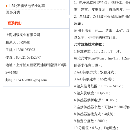
1、电子地磅性能特点： 薄秤体、
1-5吨不锈钢电子小地磅
重、净重、皮重显示；自动去皮、手
更多分类
2、单斜坡、双斜坡可根据现场使用
联系我们
用途：
适用于冶金、化工、造纸、工矿、废
上海湘续实业有限公司
盘叉车、小推车的称重计量。
联系人：宋先生
尺寸规格技术参数：
手机：18801963923
1.标准称重：1T，2T，3T，5T。
传真：86-021-58152877
标准尺寸0.8m×0.8m，1m×1m，1.2m×
地址：上海浦东新区周浦镇瑞福路196弄
的要求任意订做)；
2.A/D转换方式：双积分式；
3号1403
3.A/D转换速率：≥5次/秒；
邮箱：
1643726808@qq.com
4.输入信号范围：1 mV～24mV；
5.输入灵敏度：≥1μV/e；
6.传感器供桥电源：DC 6V；
7.连接传感器个数：可接4个350Ω
8.传感器连接方式：4线制；
9.检定分度数：3000；
10.分度值：0.5kg，1kg可选；