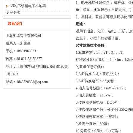
1、电子地磅性能特点： 薄秤体、
1-5吨不锈钢电子小地磅
重、净重、皮重显示；自动去皮、手
更多分类
2、单斜坡、双斜坡可根据现场使用
联系我们
用途：
适用于冶金、化工、造纸、工矿、废
上海湘续实业有限公司
盘叉车、小推车的称重计量。
联系人：宋先生
尺寸规格技术参数：
手机：18801963923
1.标准称重：1T，2T，3T，5T。
传真：86-021-58152877
标准尺寸0.8m×0.8m，1m×1m，1.2m×
地址：上海浦东新区周浦镇瑞福路196弄
的要求任意订做)；
2.A/D转换方式：双积分式；
3号1403
3.A/D转换速率：≥5次/秒；
邮箱：
1643726808@qq.com
4.输入信号范围：1 mV～24mV；
5.输入灵敏度：≥1μV/e；
6.传感器供桥电源：DC 6V；
7.连接传感器个数：可接4个350Ω
8.传感器连接方式：4线制；
9.检定分度数：3000；
10.分度值：0.5kg，1kg可选；