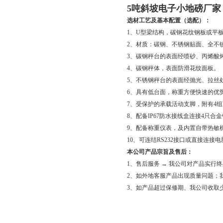
5
吨斜坡电子小地磅厂家
选材工艺及基本配置（选配）：
1、U型梁结构，碳钢花纹钢板或平
2、材质：碳钢、不锈钢贴面、全不
3、碳钢秤台的表面经喷砂、丙烯酸
4、碳钢秤体，表面防滑花纹面板。
5、不锈钢秤台的表面经抛光、拉丝
6、具有低台面，称重方便快速的优
7、受保护的承载活动支脚，附有4
8、配备IP67防水接线盒连接4只合
9、配备称重仪表，及内置自带热敏
10、可连结RS232接口或直接连接
本公司产品宗旨及售后：
1、售后服务 → 我公司对产品实行
2、如外地客服产品出现质量问题；
3、如产品超过保修期、我公司收取