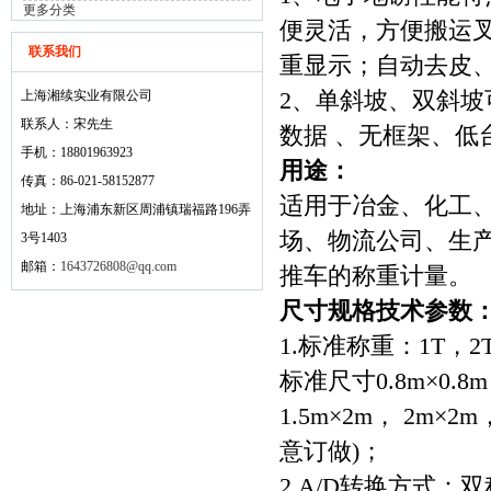
更多分类
便灵活，方便搬运
联系我们
重显示；自动去皮
上海湘续实业有限公司
2、单斜坡、双斜
联系人：宋先生
数据 、无框架、低
手机：18801963923
用途：
传真：86-021-58152877
适用于冶金、化工
地址：上海浦东新区周浦镇瑞福路196弄
场、物流公司、生
3号1403
邮箱：
1643726808@qq.com
推车的称重计量。
尺寸规格技术参数
1.标准称重：1T，2
标准尺寸0.8m×0.8m，
1.5m×2m， 2m×
意订做)；
2.A/D转换方式：