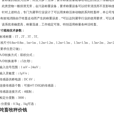
2、要称量的物质为活体，而且为多个活体，要求称重设备能够在动态的情况下准确地
3、此类货物一般排泄无常，会污染称重设备，要求称重设备可以经常清洗而不至影响
4、针对上述特点，专门为屠宰行业设计了可以用来称活体动物的系列牲畜秤，本公司专
能有效地消除由于牲畜走动而产生的称重误差，*可以达到屠宰行业的使用要求，可以
5、该系统准确度高，称量迅速，工作稳定可靠。特别适用称量各种活牲畜。
尺寸规格技术参数：
.标准称重：1T，2T，3T，5T。
准尺寸0.8m×0.8m，1m×1m，1.2m×1.2m，1.2m×1.5m， 1.5m×1.5m， 1.5m×2m， 
的要求任意订做)；
.A/D转换方式：双积分式；
.A/D转换速率：≥5次/秒；
.输入信号范围：1 mV～24mV；
.输入灵敏度：≥1μV/e；
.传感器供桥电源：DC 6V；
.连接传感器个数：可接4个350Ω的传感器；
.传感器连接方式：4线制；
.检定分度数：3000；
0.分度值：0.5kg，1kg可选；
3吨畜牧秤价钱