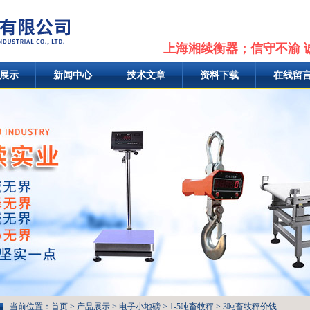
上海湘续衡器；信守不渝 
展示
新闻中心
技术文章
资料下载
在线留
当前位置：
首页
>
产品展示
>
电子小地磅
>
1-5吨畜牧秤
> 3吨畜牧秤价钱