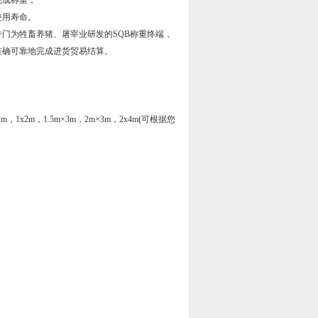
完成称重；
使用寿命。
门为牲畜养猪、屠宰业研发的SQB称重终端，
准确可靠地完成进货贸易结算。
2m×2m，1x2m，1.5m×3m，2m×3m，2x4m(可根据您