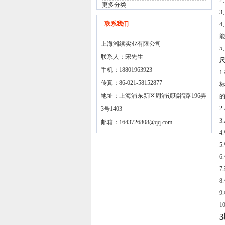
更多分类
联系我们
上海湘续实业有限公司
联系人：宋先生
手机：18801963923
1
传真：86-021-58152877
标
地址：上海浦东新区周浦镇瑞福路196弄
2
3号1403
3
邮箱：
1643726808@qq.com
4
5
6
7
8
9
1