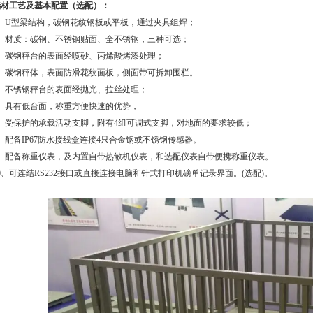
选材工艺及基本配置（选配）：
1、U型梁结构，碳钢花纹钢板或平板，通过夹具组焊；
2、材质：碳钢、不锈钢贴面、全不锈钢，三种可选；
3、碳钢秤台的表面经喷砂、丙烯酸烤漆处理；
4、碳钢秤体，表面防滑花纹面板，侧面带可拆卸围栏。
5、不锈钢秤台的表面经抛光、拉丝处理；
6、具有低台面，称重方便快速的优势，
7、受保护的承载活动支脚，附有4组可调式支脚，对地面的要求较低；
、配备IP67防水接线盒连接4只合金钢或不锈钢传感器。
9、配备称重仪表，及内置自带热敏机仪表，和选配仪表自带便携称重仪表。
0、可连结RS232接口或直接连接电脑和针式打印机磅单记录界面。(选配)。