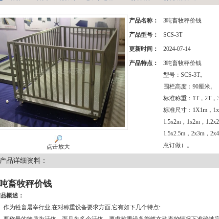
产品名称：
3吨畜牧秤价钱
产品型号：
SCS-3T
更新时间：
2024-07-14
产品特点：
3吨畜牧秤价钱
型号：SCS-3T。
围栏高度：90厘米。
标准称重：1T，2T，3
标准尺寸：1X1m，1x1.
1.5x2m，1x2m，1.2
1.5x2.5m，2x3m
意订做）。
点击放大
产品详细资料：
3吨畜牧秤价钱
产品概述：
、作为牲畜屠宰行业,在对称重设备要求方面,它有如下几个特点: