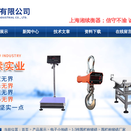
上海湘续衡器；信守不渝 
展示
新闻中心
技术文章
资料下载
在线留
当前位置：
首页
>
产品展示
>
电子小地磅
>
1-5吨围栏称猪磅
> 围栏称猪磅厂家