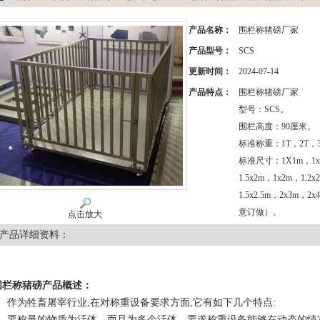
产品名称：
围栏称猪磅厂家
产品型号：
SCS
更新时间：
2024-07-14
产品特点：
围栏称猪磅厂家
型号：SCS。
围栏高度：90厘米。
标准称重：1T，2T，3
标准尺寸：1X1m，1x1.
1.5x2m，1x2m，1.2
1.5x2.5m，2x3m
意订做）。
点击放大
产品详细资料：
围栏称猪磅
产品概述：
1、作为牲畜屠宰行业,在对称重设备要求方面,它有如下几个特点:
2、要称量的物质为活体，而且为多个活体，要求称重设备能够在动态的情