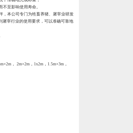
洗而不至影响使用寿命。
秤，本公司专门为牲畜养猪、屠宰业研发
达到屠宰行业的使用要求，可以准确可靠地
。
.5m×2m， 2m×2m，1x2m，1.5m×3m，