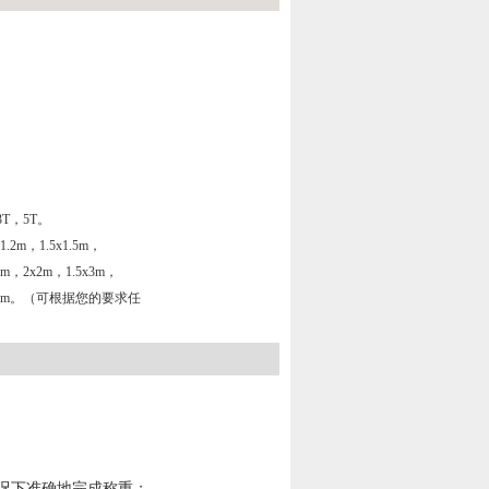
T，5T。
2m，1.5x1.5m，
x2m，2x2m，1.5x3m，
，2x4m。（可根据您的要求任
况下准确地完成称重；