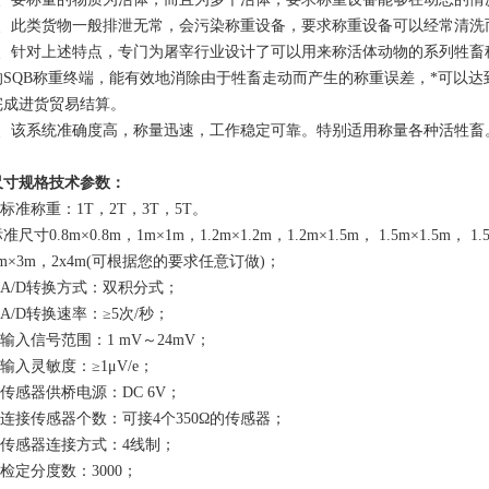
3、此类货物一般排泄无常，会污染称重设备，要求称重设备可以经常清
4、针对上述特点，专门为屠宰行业设计了可以用来称活体动物的系列牲畜
的SQB称重终端，能有效地消除由于牲畜走动而产生的称重误差，*可以
完成进货贸易结算。
5、该系统准确度高，称量迅速，工作稳定可靠。特别适用称量各种活牲畜
尺寸规格技术参数：
.标准称重：1T，2T，3T，5T。
准尺寸0.8m×0.8m，1m×1m，1.2m×1.2m，1.2m×1.5m， 1.5m×1.5m， 1
2m×3m，2x4m(可根据您的要求任意订做)；
2.A/D转换方式：双积分式；
.A/D转换速率：≥5次/秒；
.输入信号范围：1 mV～24mV；
.输入灵敏度：≥1μV/e；
6.传感器供桥电源：DC 6V；
7.连接传感器个数：可接4个350Ω的传感器；
8.传感器连接方式：4线制；
.检定分度数：3000；