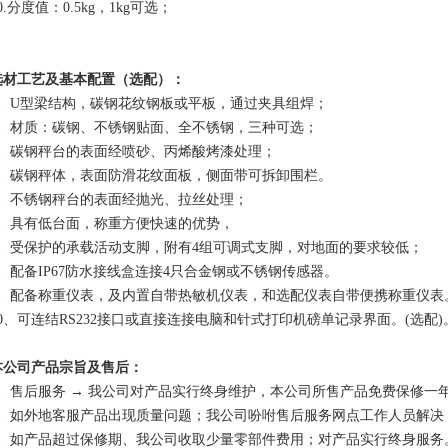
0.分度值：0.5kg，1kg可选；
选材工艺及基本配置（选配）：
1、U型梁结构，碳钢花纹钢板或平板，通过夹具组焊；
2、材质：碳钢、不锈钢贴面、全不锈钢，三种可选；
3、碳钢秤台的表面经喷砂、丙烯酸烤漆处理；
4、碳钢秤体，表面防滑花纹面板，侧面带可拆卸围栏。
5、不锈钢秤台的表面经抛光、拉丝处理；
6、具有低台面，称重方便快速的优势，
7、受保护的承载活动支脚，附有4组可调式支脚，对地面的要求较低；
8、配备IP67防水接线盒连接4只合金钢或不锈钢传感器。
9、配备称重仪表，及内置自带热敏机仪表，和选配仪表自带便携称重仪表
10、可连结RS232接口或直接连接电脑和针式打印机磅单记录界面。(选配)
本公司产品宗旨及售后：
1、售后服务 → 我公司对产品实行终身维护，本公司所售产品免费保修一
2、如外地客服产品出现质量问题；我公司吩咐售后服务网点工作人员解决
3、如产品超过保修期、我公司收取少量零部件费用；对产品实行终身服务