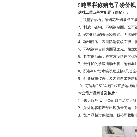
5吨围栏称猪电子磅价钱
选材工艺及基本配置（选配）：
1、U型梁结构，碳钢花纹钢板或平
2、材质：碳钢、不锈钢贴面、全不
3、碳钢秤台的表面经喷砂、丙烯酸
4、碳钢秤体，表面防滑花纹面板，
5、不锈钢秤台的表面经抛光、拉丝
6、具有低台面，称重方便快速的优
7、受保护的承载活动支脚，附有4
8、配备IP67防水接线盒连接4只合
9、配备称重仪表，及内置自带热敏
10、可连结RS232接口或直接连接
本公司产品宗旨及售后：
1、售后服务 → 我公司对产品实行
2、如外地客服产品出现质量问题；
3、如产品超过保修期、我公司收取