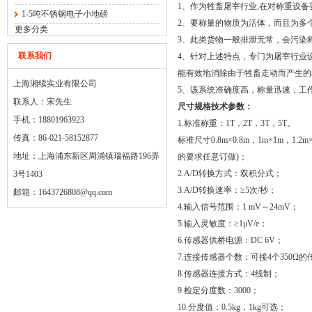
1、作为牲畜屠宰行业,在对称重设备
1-5吨不锈钢电子小地磅
2、要称量的物质为活体，而且为多
更多分类
3、此类货物一般排泄无常，会污染
联系我们
4、针对上述特点，专门为屠宰行业
能有效地消除由于牲畜走动而产生的
上海湘续实业有限公司
5、该系统准确度高，称量迅速，工
联系人：宋先生
尺寸规格技术参数：
手机：18801963923
1.标准称重：1T，2T，3T，5T。
传真：86-021-58152877
标准尺寸0.8m×0.8m，1m×1m，1.2m×
地址：上海浦东新区周浦镇瑞福路196弄
的要求任意订做)；
2.A/D转换方式：双积分式；
3号1403
3.A/D转换速率：≥5次/秒；
邮箱：
1643726808@qq.com
4.输入信号范围：1 mV～24mV；
5.输入灵敏度：≥1μV/e；
6.传感器供桥电源：DC 6V；
7.连接传感器个数：可接4个350Ω
8.传感器连接方式：4线制；
9.检定分度数：3000；
10.分度值：0.5kg，1kg可选；